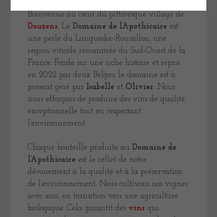
Bienvenue au cœur du pittoresque village de
Douzens
. Le
Domaine de l’Apothicaire
est
une perle du Languedoc-Roussillon, une
région viticole renommée du Sud-Ouest de la
France. Fondé sur une riche histoire et repris
en 2022 par deux Belges, le domaine est à
présent géré par
Isabelle
et
Olivier
. Nous
nous efforçons de produire des vins de qualité
exceptionnelle tout en respectant
l’environnement.
Chaque bouteille produite au
Domaine de
l’Apothicaire
est le reflet de notre
dévouement à la qualité et à la préservation
de l’environnement. Nous cultivons nos vignes
avec soin, en transition vers une agriculture
biologique. Cela garantit des
vins
qui