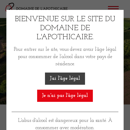
Skip
DOMAINE DE L'APOTHICAIRE
to
content
BIENVENUE SUR LE SITE DU
DOMAINE DE
L'APOTHICAIRE.
Pour entrer sur le site, vous devez avoir l’âge légal
pour consommer de l’alcool dans votre pays de
résidence.
J’ai l'âge légal
DOMAINE DE
Je n'ai pas l'âge légal
L’APOTHICAIRE
L'abus d'alcool est dangereux pour la santé. À
consommer avec modération.