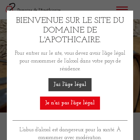
Skip
Domaine de l'Apothicaire
to
content
BIENVENUE SUR LE SITE DU
DOMAINE DE
L'APOTHICAIRE.
Pour entrer sur le site, vous devez avoir l’âge légal
pour consommer de l’alcool dans votre pays de
résidence.
J’ai l'âge légal
CHARDONNAY
Je n'ai pas l'âge légal
La première cuvée du domaine : un vin blanc
100% Chardonnay.
L'abus d'alcool est dangereux pour la santé. À
Ce
Chardonnay
bénéfice du label «
Issu
consommer avec modération.