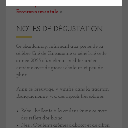
d’une exploitation à Haute Valeur
Environnementale
».
NOTES DE DÉGUSTATION
Ce chardonnay, mûrissant aux portes de la
célèbre Cité de Carcassonne a bénéficié cette
année 2023 d’un climat méditerranéen
extrême avec de grosses chaleurs et peu de
pluie.
Ainsi ce breuvage, « vinifié dans la tradition
Bourguignonne », a des aspects très solaires:
Robe : brillante à la couleur jaune or avec
des reflets d’or blanc
Nez : Opulents arômes d’abricot et de citron